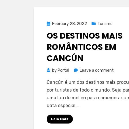
Posted
February 28, 2022
Turismo
on
OS DESTINOS MAIS
ROMÂNTICOS EM
CANCÚN
on
by
Portal
Leave a comment
Os
Cancún é um dos destinos mais proc
destino
por turistas de todo o mundo. Seja pa
mais
uma lua de mel ou para comemorar u
românti
data especial,…
em
Cancún
Leia Mais