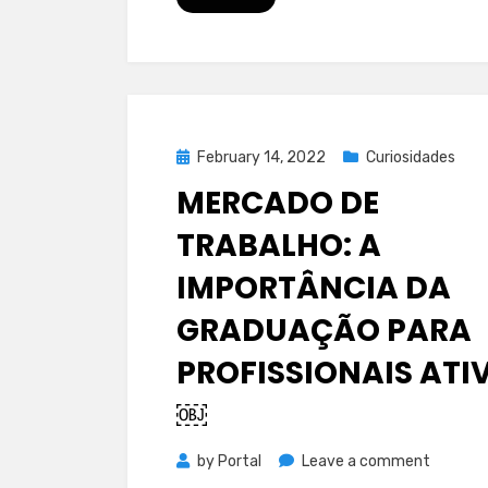
ideal?
Posted
February 14, 2022
Curiosidades
on
MERCADO DE
TRABALHO: A
IMPORTÂNCIA DA
GRADUAÇÃO PARA
PROFISSIONAIS ATI
￼
on
by
Portal
Leave a comment
Mercad