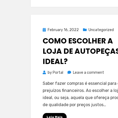
Posted
February 16, 2022
Uncategorized
on
COMO ESCOLHER A
LOJA DE AUTOPEÇA
IDEAL?
on
by
Portal
Leave a comment
Como
Saber fazer compras é essencial para 
escolhe
prejuízos financeiros. Ao escolher a lo
a
ideal, ou seja, aquela que ofereça pr
loja
de qualidade por preços justos…
de
autope
Leia Mais