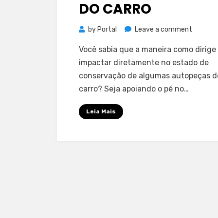
DO CARRO
on
by
Portal
Leave a comment
5
Você sabia que a maneira como dirige
vícios
impactar diretamente no estado de
que
conservação de algumas autopeças d
prejudi
carro? Seja apoiando o pé no…
o
motor
Leia Mais
do
carro