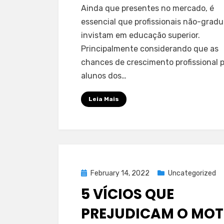
Ainda que presentes no mercado, é
de
essencial que profissionais não-grad
trabalho
invistam em educação superior.
a
Principalmente considerando que as
importâ
chances de crescimento profissional 
da
graduaç
alunos dos…
para
Leia Mais
profissi
ativos
￼
Posted
February 14, 2022
Uncategorized
on
5 VÍCIOS QUE
PREJUDICAM O MO