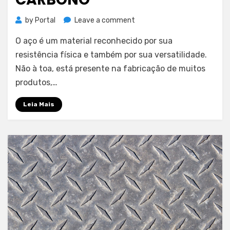
on
by
Portal
Leave a comment
Saiba
O aço é um material reconhecido por sua
mais
sobre
resistência física e também por sua versatilidade.
o
Não à toa, está presente na fabricação de muitos
aço
produtos,…
carbono
Leia Mais