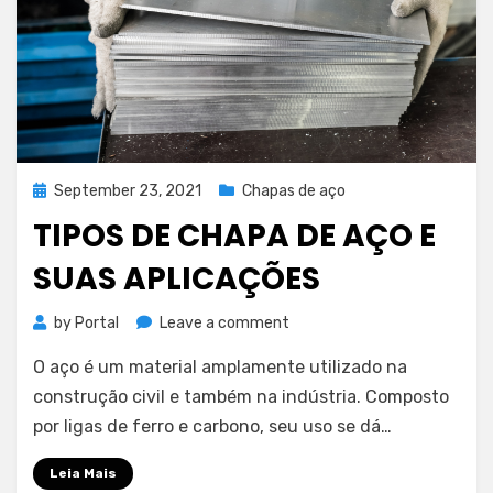
Posted
September 23, 2021
Chapas de aço
on
TIPOS DE CHAPA DE AÇO E
SUAS APLICAÇÕES
on
by
Portal
Leave a comment
Tipos
O aço é um material amplamente utilizado na
de
chapa
construção civil e também na indústria. Composto
de
por ligas de ferro e carbono, seu uso se dá…
aço
e
Leia Mais
suas