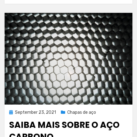
aplicações
Posted
September 23, 2021
Chapas de aço
on
SAIBA MAIS SOBRE O AÇO
CARBONO