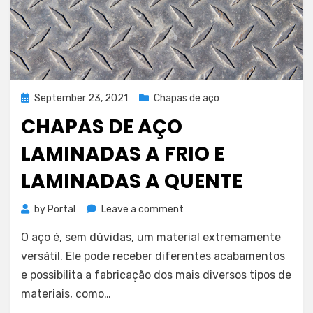
Posted
September 23, 2021
Chapas de aço
on
CHAPAS DE AÇO
LAMINADAS A FRIO E
LAMINADAS A QUENTE
on
by
Portal
Leave a comment
Chapas
O aço é, sem dúvidas, um material extremamente
de
aço
versátil. Ele pode receber diferentes acabamentos
laminadas
e possibilita a fabricação dos mais diversos tipos de
a
materiais, como…
frio