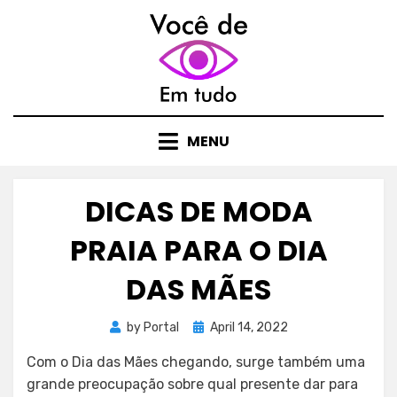
Skip
to
content
MENU
DICAS DE MODA
PRAIA PARA O DIA
DAS MÃES
Posted
by
Portal
April 14, 2022
on
Com o Dia das Mães chegando, surge também uma
grande preocupação sobre qual presente dar para