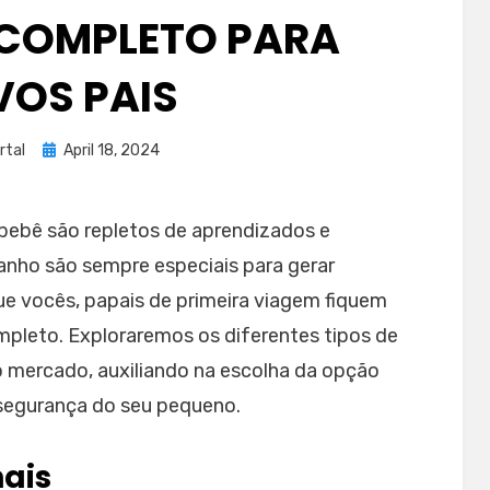
A COMPLETO PARA
OS PAIS
Posted
rtal
April 18, 2024
on
bebê são repletos de aprendizados e
nho são sempre especiais para gerar
que vocês, papais de primeira viagem fiquem
pleto. Exploraremos os diferentes tipos de
o mercado, auxiliando na escolha da opção
segurança do seu pequeno.
nais