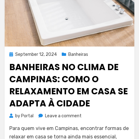
Posted
September 12, 2024
Banheiras
on
BANHEIRAS NO CLIMA DE
CAMPINAS: COMO O
RELAXAMENTO EM CASA SE
ADAPTA À CIDADE
on
by
Portal
Leave a comment
Banheiras
Para quem vive em Campinas, encontrar formas de
no
clima
relaxar em casa se torna ainda mais essencial,