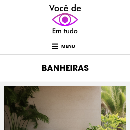
Skip
to
content
MENU
CATEGORY
:
BANHEIRAS