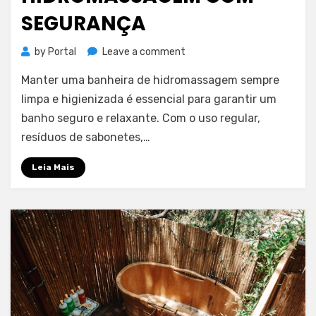
SEGURANÇA
on
by
Portal
Leave a comment
Como
Manter uma banheira de hidromassagem sempre
higienizar
sua
limpa e higienizada é essencial para garantir um
banheira
banho seguro e relaxante. Com o uso regular,
de
resíduos de sabonetes,…
hidromassagem
com
Leia Mais
segurança