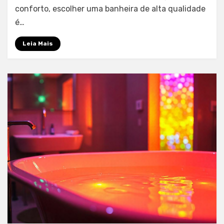
de
conforto, escolher uma banheira de alta qualidade
Alta
é…
Qualidade
em
Leia Mais
Ribeirão
Preto