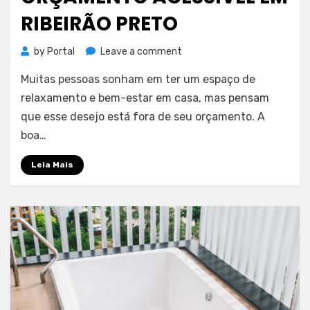
RIBEIRÃO PRETO
on
by
Portal
Leave a comment
Como
Muitas pessoas sonham em ter um espaço de
criar
um
relaxamento e bem-estar em casa, mas pensam
spa
que esse desejo está fora de seu orçamento. A
completo
boa…
em
casa
Leia Mais
com
orçamento
acessível
em
Ribeirão
Preto