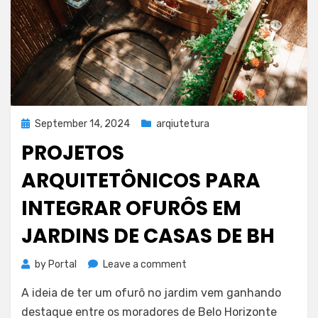
Posted
September 14, 2024
arqiutetura
on
PROJETOS
ARQUITETÔNICOS PARA
INTEGRAR OFURÔS EM
JARDINS DE CASAS DE BH
on
by
Portal
Leave a comment
Projetos
A ideia de ter um ofurô no jardim vem ganhando
arquitetônicos
para
destaque entre os moradores de Belo Horizonte