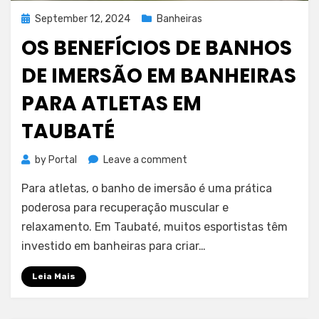
Posted
September 12, 2024
Banheiras
on
OS BENEFÍCIOS DE BANHOS
DE IMERSÃO EM BANHEIRAS
PARA ATLETAS EM
TAUBATÉ
on
by
Portal
Leave a comment
Os
Para atletas, o banho de imersão é uma prática
benefícios
de
poderosa para recuperação muscular e
banhos
relaxamento. Em Taubaté, muitos esportistas têm
de
investido em banheiras para criar…
imersão
em
Leia Mais
banheiras
para
atletas