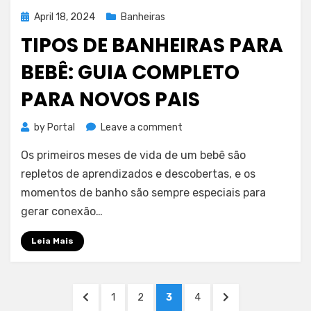
em
Posted
April 18, 2024
Banheiras
suítes
on
TIPOS DE BANHEIRAS PARA
de
hotel
BEBÊ: GUIA COMPLETO
PARA NOVOS PAIS
on
by
Portal
Leave a comment
Tipos
Os primeiros meses de vida de um bebê são
de
banheiras
repletos de aprendizados e descobertas, e os
para
momentos de banho são sempre especiais para
bebê:
gerar conexão…
guia
completo
Leia Mais
para
novos
pais
Posts
PREVIOUS
PAGE
PAGE
PAGE
PAGE
NEXT
1
2
3
4