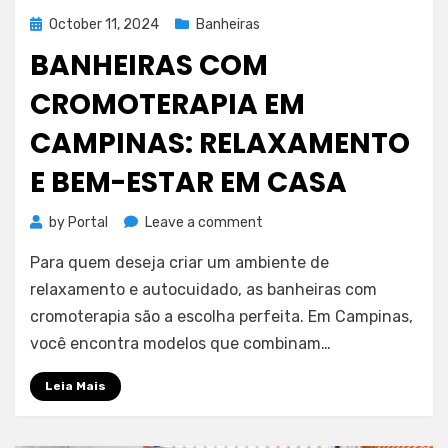
Posted
October 11, 2024
Banheiras
on
BANHEIRAS COM
CROMOTERAPIA EM
CAMPINAS: RELAXAMENTO
E BEM-ESTAR EM CASA
on
by
Portal
Leave a comment
Banheiras
Para quem deseja criar um ambiente de
com
cromoterapia
relaxamento e autocuidado, as banheiras com
em
cromoterapia são a escolha perfeita. Em Campinas,
Campinas:
você encontra modelos que combinam…
relaxamento
e
Leia Mais
bem-
estar
em