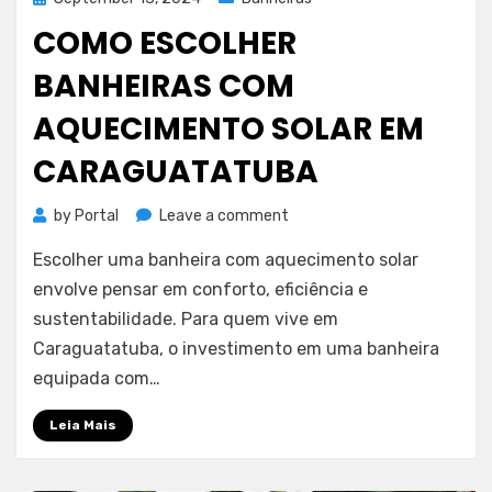
on
COMO ESCOLHER
BANHEIRAS COM
AQUECIMENTO SOLAR EM
CARAGUATATUBA
on
by
Portal
Leave a comment
Como
Escolher uma banheira com aquecimento solar
escolher
banheiras
envolve pensar em conforto, eficiência e
com
sustentabilidade. Para quem vive em
aquecimento
Caraguatatuba, o investimento em uma banheira
solar
equipada com…
em
Caraguatatuba
Leia Mais