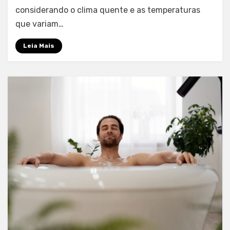
de
considerando o clima quente e as temperaturas
Campinas:
que variam…
como
o
Leia Mais
relaxamento
em
casa
se
adapta
à
cidade