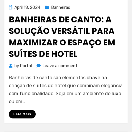
em
Posted
April 18, 2024
Banheiras
Taubaté
on
BANHEIRAS DE CANTO: A
SOLUÇÃO VERSÁTIL PARA
MAXIMIZAR O ESPAÇO EM
SUÍTES DE HOTEL
on
by
Portal
Leave a comment
Banheiras
Banheiras de canto são elementos chave na
de
canto:
criação de suítes de hotel que combinam elegância
a
com funcionalidade. Seja em um ambiente de luxo
solução
ou em…
versátil
para
Leia Mais
maximizar
o
espaço