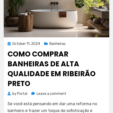
Posted
October 11, 2024
Banheiras
on
COMO COMPRAR
BANHEIRAS DE ALTA
QUALIDADE EM RIBEIRÃO
PRETO
on
by
Portal
Leave a comment
Como
Se você está pensando em dar uma reforma no
Comprar
Banheiras
banheiro e trazer um toque de sofisticação e